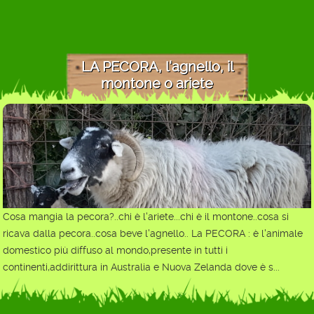
LA PECORA, l'agnello, il
montone o ariete
Cosa mangia la pecora?..chi è l'ariete...chi è il montone..cosa si
ricava dalla pecora..cosa beve l'agnello.. La PECORA : è l'animale
domestico più diffuso al mondo,presente in tutti i
continenti,addirittura in Australia e Nuova Zelanda dove è s...