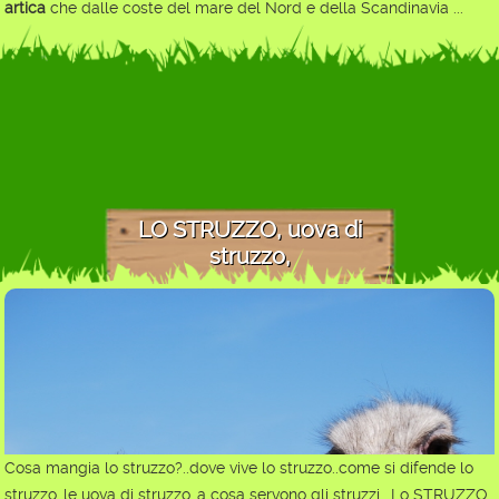
artica
che dalle coste del mare del Nord e della Scandinavia ...
LO STRUZZO, uova di
struzzo,
Cosa mangia lo struzzo?..dove vive lo struzzo..come si difende lo
struzzo..le uova di struzzo..a cosa servono gli struzzi.. Lo STRUZZO