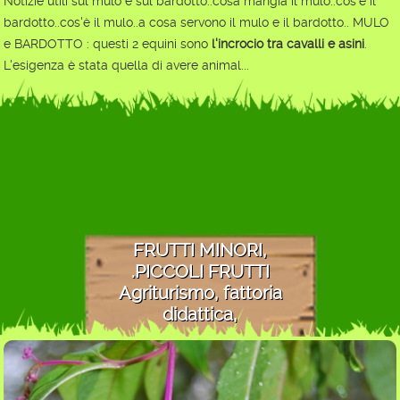
Notizie utili sul mulo e sul bardotto..cosa mangia il mulo..cos'è il
bardotto..cos'è il mulo..a cosa servono il mulo e il bardotto.. MULO
e BARDOTTO : questi 2 equini sono
l'incrocio tra cavalli e asini
.
L'esigenza è stata quella di avere animal...
FRUTTI MINORI,
.PICCOLI FRUTTI
Agriturismo, fattoria
didattica,