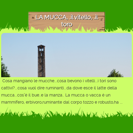
LA MUCCA, .il vitello, .il
toro
Cosa mangiano le mucche...cosa bevono i vitelli...i tori sono
cattivi?...cosa vuol dire ruminanti...da dove esce il latte della
mucca...cos'è il bue..e la manza.. La mucca o vacca è un
mammifero, erbivoro,ruminante dal corpo tozzo e robusto,ha ...