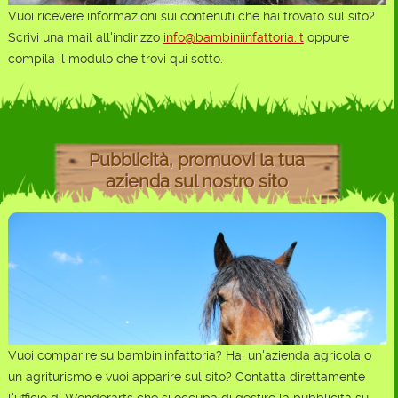
Vuoi ricevere informazioni sui contenuti che hai trovato sul sito?
Scrivi una mail all'indirizzo
info@bambiniinfattoria.it
oppure
compila il modulo che trovi qui sotto.
Pubblicità, promuovi la tua
azienda sul nostro sito
Vuoi comparire su bambiniinfattoria? Hai un'azienda agricola o
un agriturismo e vuoi apparire sul sito? Contatta direttamente
l'ufficio di Wonderarts che si occupa di gestire la pubblicità su