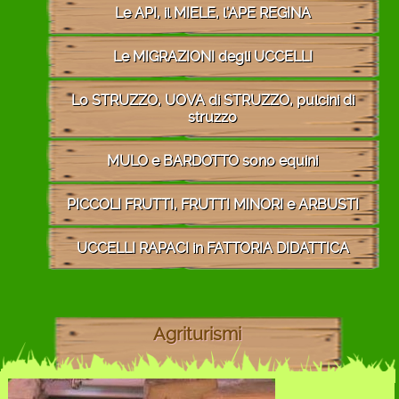
Le API, il MIELE, l'APE REGINA
Le MIGRAZIONI degli UCCELLI
Lo STRUZZO, UOVA di STRUZZO, pulcini di
struzzo
MULO e BARDOTTO sono equini
PICCOLI FRUTTI, FRUTTI MINORI e ARBUSTI
UCCELLI RAPACI in FATTORIA DIDATTICA
Agriturismi