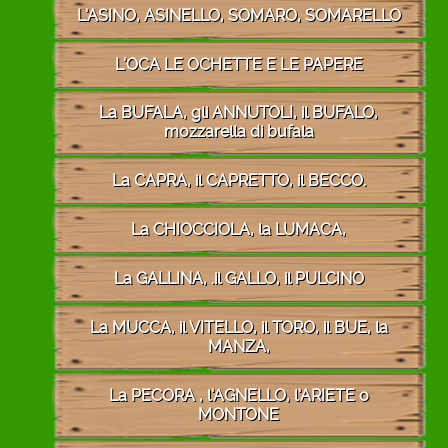
L'ASINO, ASINELLO, SOMARO, SOMARELLO
L'OCA LE OCHETTE E LE PAPERE
La BUFALA, gli ANNUTOLI, il BUFALO,
mozzarella di bufala
La CAPRA, il CAPRETTO, il BECCO.
La CHIOCCIOLA, la LUMACA,
La GALLINA, .il GALLO, il PULCINO
La MUCCA, il VITELLO, il TORO, il BUE, la
MANZA,
La PECORA , l'AGNELLO, l'ARIETE o
MONTONE