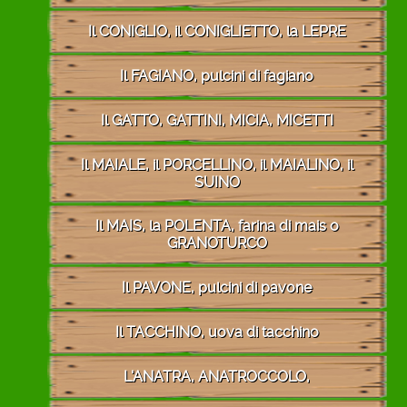
Il CONIGLIO, il CONIGLIETTO, la LEPRE
Il FAGIANO, pulcini di fagiano
Il GATTO, GATTINI, MICIA, MICETTI
Il MAIALE, il PORCELLINO, il MAIALINO, il
SUINO
Il MAIS, la POLENTA, farina di mais o
GRANOTURCO
Il PAVONE, pulcini di pavone
Il TACCHINO, uova di tacchino
L'ANATRA, ANATROCCOLO,