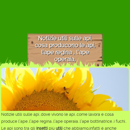
Notizie utili sulle api,
cosa producono le api,
l'ape regina , l'ape
operaia,
Notizie utili sulle api..dove vivono le api..come lavora e cosa
produce l'ape..l'ape regina..l'ape operaia..l'ape bottinatrice..i fuchi..
Le api sono tra gli
insetti
più
utili
che abbiamo,infatti è anche