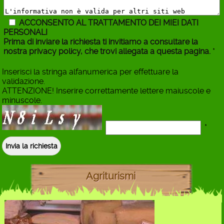
ACCONSENTO AL TRATTAMENTO DEI MIEI DATI
PERSONALI
Prima di inviare la richiesta ti invitiamo a consultare la
nostra privacy policy, che trovi allegata a questa pagina.
*
Inserisci la stringa alfanumerica per effettuare la
validazione.
ATTENZIONE! Inserire correttamente lettere maiuscole e
minuscole.
*
Agriturismi