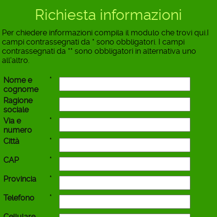
Richiesta informazioni
Per chiedere informazioni compila il modulo che trovi qui.I
campi contrassegnati da * sono obbligatori. I campi
contrassegnati da ** sono obbligatori in alternativa uno
all'altro.
*
Nome e
cognome
Ragione
sociale
*
Via e
numero
*
Città
*
CAP
*
Provincia
*
Telefono
Cellulare