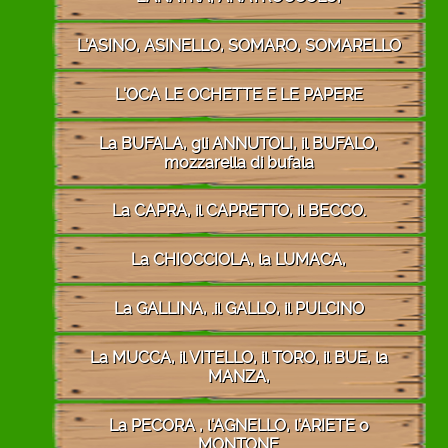
L'ASINO, ASINELLO, SOMARO, SOMARELLO
L'OCA LE OCHETTE E LE PAPERE
La BUFALA, gli ANNUTOLI, il BUFALO,
mozzarella di bufala
La CAPRA, il CAPRETTO, il BECCO.
La CHIOCCIOLA, la LUMACA,
La GALLINA, .il GALLO, il PULCINO
La MUCCA, il VITELLO, il TORO, il BUE, la
MANZA,
La PECORA , l'AGNELLO, l'ARIETE o
MONTONE