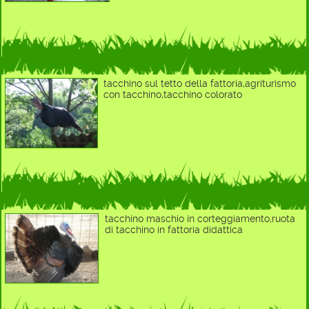
tacchino sul tetto della fattoria,agriturismo
con tacchino,tacchino colorato
tacchino maschio in corteggiamento,ruota
di tacchino in fattoria didattica