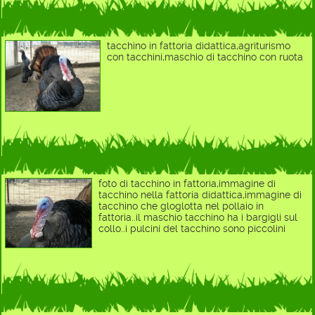
tacchino in fattoria didattica,agriturismo
con tacchini,maschio di tacchino con ruota
foto di tacchino in fattoria,immagine di
tacchino nella fattoria didattica,immagine di
tacchino che gloglotta nel pollaio in
fattoria..il maschio tacchino ha i bargigli sul
collo..i pulcini del tacchino sono piccolini