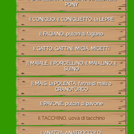
PONY
Il CONIGLIO, il CONIGLIETTO, la LEPRE
Il FAGIANO, pulcini di fagiano
Il GATTO, GATTINI, MICIA, MICETTI
Il MAIALE, il PORCELLINO, il MAIALINO, il
SUINO
Il MAIS, la POLENTA, farina di mais o
GRANOTURCO
Il PAVONE, pulcini di pavone
Il TACCHINO, uova di tacchino
L'ANATRA, ANATROCCOLO,