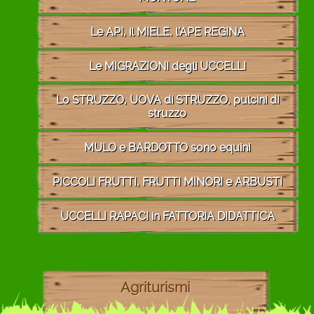
Le API, il MIELE, l'APE REGINA
Le MIGRAZIONI degli UCCELLI
Lo STRUZZO, UOVA di STRUZZO, pulcini di
struzzo
MULO e BARDOTTO sono equini
PICCOLI FRUTTI, FRUTTI MINORI e ARBUSTI
UCCELLI RAPACI in FATTORIA DIDATTICA
Agriturismi