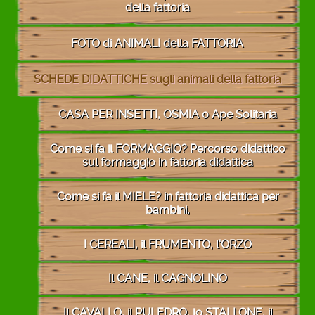
della fattoria
FOTO di ANIMALI della FATTORIA
SCHEDE DIDATTICHE sugli animali della fattoria
CASA PER INSETTI, OSMIA o Ape Solitaria
Come si fa il FORMAGGIO? Percorso didattico
sul formaggio in fattoria didattica
Come si fa il MIELE? in fattoria didattica per
bambini,
I CEREALI, il FRUMENTO, l'ORZO
Il CANE, il CAGNOLINO
Il CAVALLO, il PULEDRO, lo STALLONE, il