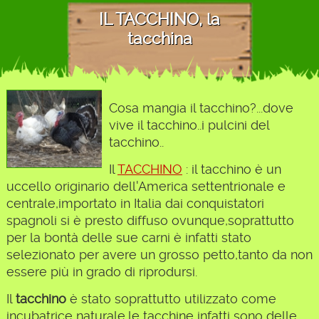
IL TACCHINO, la
tacchina
Cosa mangia il tacchino?...dove
vive il tacchino..i pulcini del
tacchino..
Il
TACCHINO
: il tacchino è un
uccello originario dell'America settentrionale e
centrale,importato in Italia dai conquistatori
spagnoli si è presto diffuso ovunque,soprattutto
per la bontà delle sue carni è infatti stato
selezionato per avere un grosso petto,tanto da non
essere più in grado di riprodursi.
Il
tacchino
è stato soprattutto utilizzato come
incubatrice naturale,le tacchine infatti sono delle