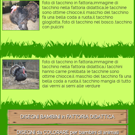
foto di tacchino in fattoria,immagine di
tacchino nella fattoria didattica,le tacchine
sono ottime chiocce,il maschio del tacchino
fà una bella coda a ruota,il tacchino
gloglotta..foto di tacchino nel bosco..tacchino
con pulcini
foto di tacchino in fattoria,immagine di
tacchino nella fattoria didattica,i tacchini
hanno carne prelibata le tacchine sono
ottime chiocce,il maschio del tacchino fà una
bella coda a ruota,il tacchino mangia di tutto
dai vermi ai semi alle verdure
DISEGNI BAMBINI in FATTORIA DIDATTICA
DISEGNI da COLORARE per bambini di animali