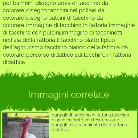
per bambini..disegno uova di tacchino da
colorare..disegno tacchini nel pollaio da
colorare..disegno pulcini di tacchino da
colorare..immagine di tacchino in fattoria..immagine
di tacchina con pulcini..immagine di tacchinotti
nell'aia della fattoria..il tacchino piatto tipico
dell'agriturismo..tacchino bianco della fattoria da
colorare..percorso didattico sul tacchino in fattoria
didattica
Immagini correlate
bargigli di tacchino in fattoria,tacchino
bianco colorato con testa rossa e
bargigli rossi,tacchinotti della fattoria
didattica