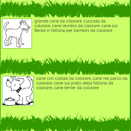
grande cane da colorare..cucciolo da
colorare..cane levriero da colorare..cane sul
fienile in fattoria per bambini da colorare
cane con ciotola da colorare..cane nel parco da
colorare..cane sul prato della fattoria da
colorare..cane terrier da colorare