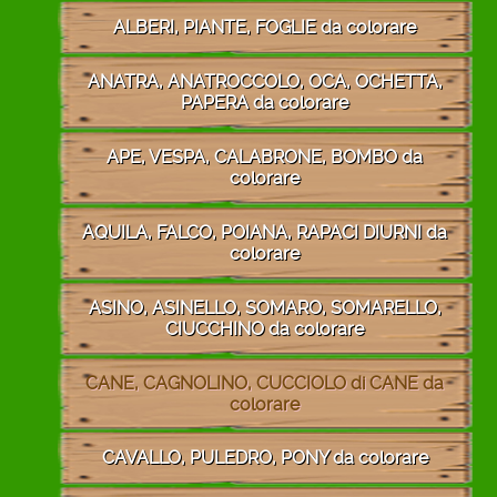
ALBERI, PIANTE, FOGLIE da colorare
ANATRA, ANATROCCOLO, OCA, OCHETTA,
PAPERA da colorare
APE, VESPA, CALABRONE, BOMBO da
colorare
AQUILA, FALCO, POIANA, RAPACI DIURNI da
colorare
ASINO, ASINELLO, SOMARO, SOMARELLO,
CIUCCHINO da colorare
CANE, CAGNOLINO, CUCCIOLO di CANE da
colorare
CAVALLO, PULEDRO, PONY da colorare