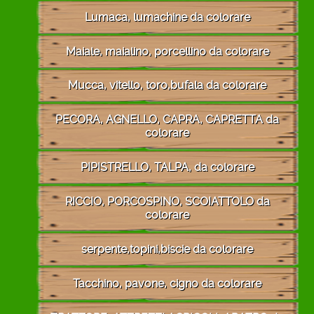
Lumaca, lumachine da colorare
Maiale, maialino, porcellino da colorare
Mucca, vitello, toro,bufala da colorare
PECORA, AGNELLO, CAPRA, CAPRETTA da
colorare
PIPISTRELLO, TALPA, da colorare
RICCIO, PORCOSPINO, SCOIATTOLO da
colorare
serpente,topini,biscie da colorare
Tacchino, pavone, cigno da colorare