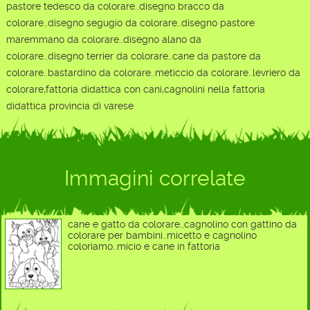
pastore tedesco da colorare..disegno bracco da
colorare..disegno segugio da colorare..disegno pastore
maremmano da colorare..disegno alano da
colorare..disegno terrier da colorare..cane da pastore da
colorare..bastardino da colorare..meticcio da colorare..levriero da
colorare,fattoria didattica con cani,cagnolini nella fattoria
didattica provincia di varese
Immagini correlate
cane e gatto da colorare..cagnolino con gattino da
colorare per bambini..micetto e cagnolino
coloriamo..micio e cane in fattoria