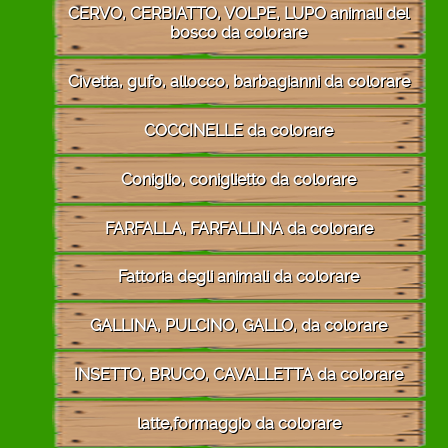
CERVO, CERBIATTO, VOLPE, LUPO animali del
bosco da colorare
Civetta, gufo, allocco, barbagianni da colorare
COCCINELLE da colorare
Coniglio, coniglietto da colorare
FARFALLA, FARFALLINA da colorare
Fattoria degli animali da colorare
GALLINA, PULCINO, GALLO, da colorare
INSETTO, BRUCO, CAVALLETTA da colorare
latte,formaggio da colorare