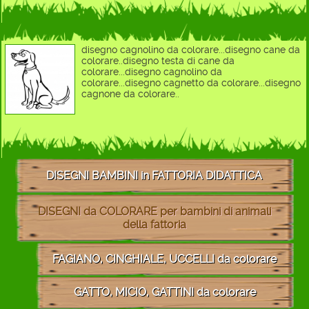
disegno cagnolino da colorare...disegno cane da
colorare..disegno testa di cane da
colorare...disegno cagnolino da
colorare...disegno cagnetto da colorare...disegno
cagnone da colorare..
DISEGNI BAMBINI in FATTORIA DIDATTICA
DISEGNI da COLORARE per bambini di animali
della fattoria
FAGIANO, CINGHIALE, UCCELLI da colorare
GATTO, MICIO, GATTINI da colorare