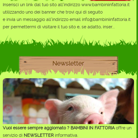
Inserisci un link dal tuo sito all'indirizzo www.bambiniinfattoria.it
utilizzando uno dei banner che trovi qui di seguito
e invia un messaggio all'indirizzo email info@bambiniinfattoria.it
per permettermi di visitare il tuo sito e, se adatto, inser...
Newsletter
Vuoi essere sempre aggiornato ?
BAMBINI IN FATTORIA
offre un
servizio di
NEWSLETTER
informativa.