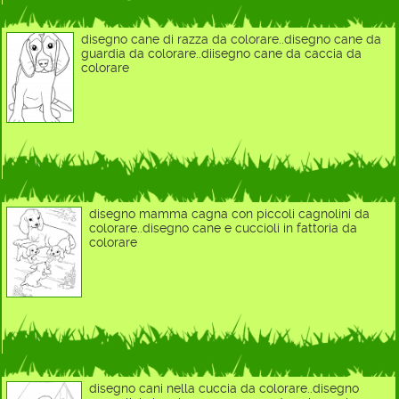
disegno cane di razza da colorare..disegno cane da
guardia da colorare..diisegno cane da caccia da
colorare
disegno mamma cagna con piccoli cagnolini da
colorare..disegno cane e cuccioli in fattoria da
colorare
disegno cani nella cuccia da colorare..disegno