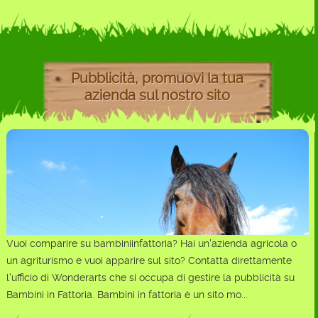
Pubblicità, promuovi la tua
azienda sul nostro sito
Vuoi comparire su bambiniinfattoria? Hai un'azienda agricola o
un agriturismo e vuoi apparire sul sito? Contatta direttamente
l'ufficio di Wonderarts che si occupa di gestire la pubblicità su
Bambini in Fattoria. Bambini in fattoria è un sito mo...