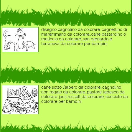
disegno cagnolino da colorare..cagnettino di
maremmano da colorare..cane bastardino o
meticcio da colorare..san bernardo e
terranova da colorare per bambini
cane sotto l'albero da colorare..cagnolino
con regalo da colorare..pastore tedesco da
colorare..jack russell da colorare..cucciolo da
colorare per bambini