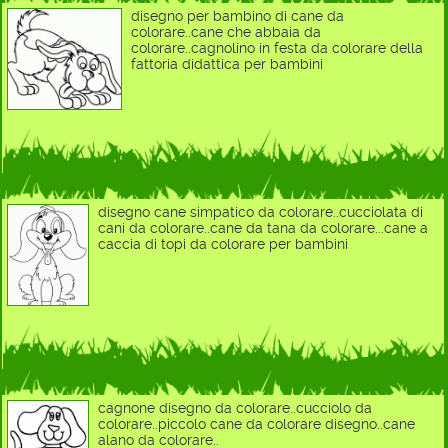
disegno per bambino di cane da
colorare..cane che abbaia da
colorare..cagnolino in festa da colorare della
fattoria didattica per bambini
disegno cane simpatico da colorare..cucciolata di
cani da colorare..cane da tana da colorare...cane a
caccia di topi da colorare per bambini
cagnone disegno da colorare..cucciolo da
colorare..piccolo cane da colorare disegno..cane
alano da colorare..