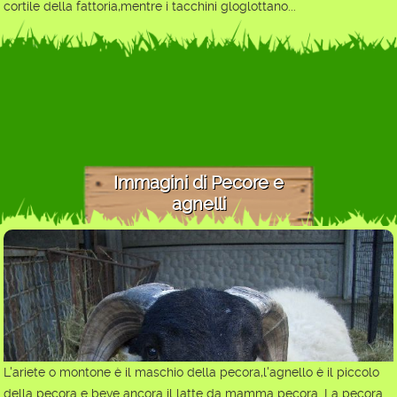
cortile della fattoria,mentre i tacchini gloglottano...
Immagini di Pecore e
agnelli
L'ariete o montone è il maschio della pecora,l'agnello è il piccolo
della pecora e beve ancora il latte da mamma pecora. La pecora