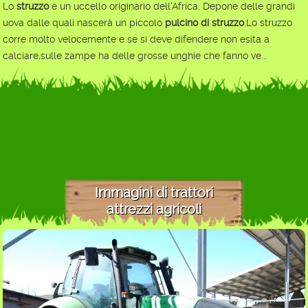
Lo
struzzo
è un uccello originario dell'Africa. Depone delle grandi
uova dalle quali nascerà un piccolo
pulcino di struzzo
.Lo struzzo
corre molto velocemente e se si deve difendere non esita a
calciare,sulle zampe ha delle grosse unghie che fanno ve...
Immagini di trattori
attrezzi agricoli