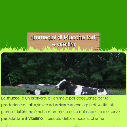
Immagini di Mucche tori
e vitellini
La
mucca
è un erbivoro, è l'animale per eccellenza per la
produzione di
latte
,riesce ad arrivare anche a più di 70 litri al
giorno.Il
latte
che è nella mammella esce dal capezzolo e serve
per allattare il
vitellino
. Il piccolo della mucca si chiama...