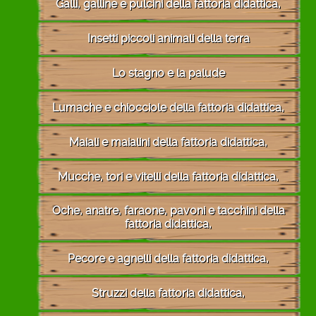
Galli, galline e pulcini della fattoria didattica,
Insetti piccoli animali della terra
Lo stagno e la palude
Lumache e chiocciole della fattoria didattica,
Maiali e maialini della fattoria didattica,
Mucche, tori e vitelli della fattoria didattica,
Oche, anatre, faraone, pavoni e tacchini della
fattoria didattica,
Pecore e agnelli della fattoria didattica,
Struzzi della fattoria didattica,