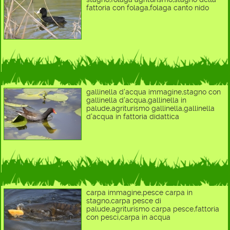
fattoria con folaga,folaga canto nido
gallinella d'acqua immagine,stagno con
gallinella d'acqua,gallinella in
palude,agriturismo gallinella,gallinella
d'acqua in fattoria didattica
carpa immagine,pesce carpa in
stagno,carpa pesce di
palude,agriturismo carpa pesce,fattoria
con pesci,carpa in acqua