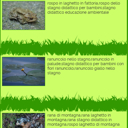
rospo in laghetto in fattoria,rospo dello
stagno didattico per bambini,stagno
didattico educazione ambientale
ranuncolo nello stagno,ranuncolo in
palude,stagno didattico per bambini con
fiori ranuncolo,ranuncolo giallo nello
stagno
rana di montagna,rana laghetto in
montagna,rana stagno didattico in
montagna,rospo laghetto di montagna