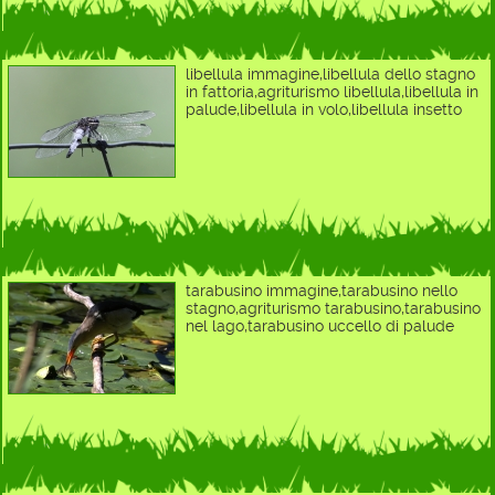
libellula immagine,libellula dello stagno
in fattoria,agriturismo libellula,libellula in
palude,libellula in volo,libellula insetto
tarabusino immagine,tarabusino nello
stagno,agriturismo tarabusino,tarabusino
nel lago,tarabusino uccello di palude