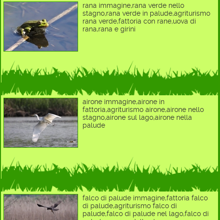
rana immagine,rana verde nello
stagno,rana verde in palude,agriturismo
rana verde,fattoria con rane,uova di
rana,rana e girini
airone immagine,airone in
fattoria,agriturismo airone,airone nello
stagno,airone sul lago,airone nella
palude
falco di palude immagine,fattoria falco
di palude,agriturismo falco di
palude,falco di palude nel lago,falco di