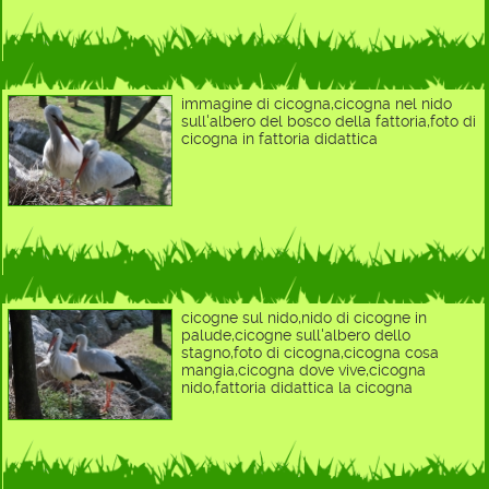
immagine di cicogna,cicogna nel nido
sull'albero del bosco della fattoria,foto di
cicogna in fattoria didattica
cicogne sul nido,nido di cicogne in
palude,cicogne sull'albero dello
stagno,foto di cicogna,cicogna cosa
mangia,cicogna dove vive,cicogna
nido,fattoria didattica la cicogna