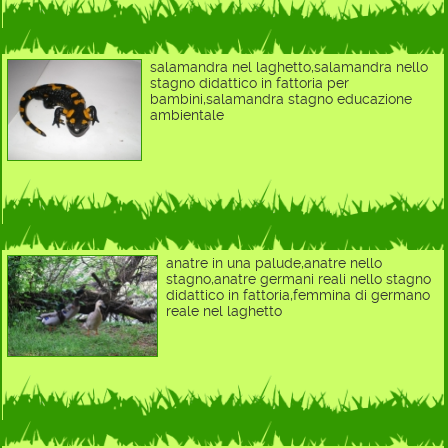
salamandra nel laghetto,salamandra nello
stagno didattico in fattoria per
bambini,salamandra stagno educazione
ambientale
anatre in una palude,anatre nello
stagno,anatre germani reali nello stagno
didattico in fattoria,femmina di germano
reale nel laghetto