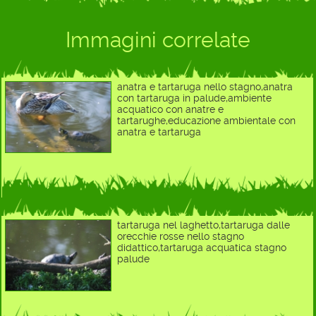
Immagini correlate
anatra e tartaruga nello stagno,anatra
con tartaruga in palude,ambiente
acquatico con anatre e
tartarughe,educazione ambientale con
anatra e tartaruga
tartaruga nel laghetto,tartaruga dalle
orecchie rosse nello stagno
didattico,tartaruga acquatica stagno
palude