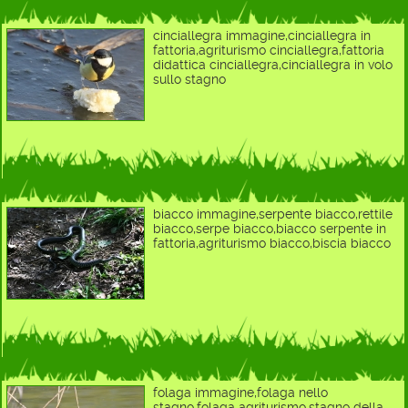
cinciallegra immagine,cinciallegra in
fattoria,agriturismo cinciallegra,fattoria
didattica cinciallegra,cinciallegra in volo
sullo stagno
biacco immagine,serpente biacco,rettile
biacco,serpe biacco,biacco serpente in
fattoria,agriturismo biacco,biscia biacco
folaga immagine,folaga nello
stagno,folaga agriturismo,stagno della