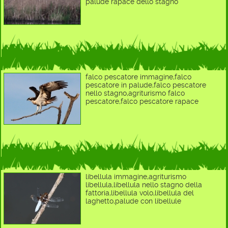
palude rapace dello stagno
falco pescatore immagine,falco
pescatore in palude,falco pescatore
nello stagno,agriturismo falco
pescatore,falco pescatore rapace
libellula immagine,agriturismo
libellula,libellula nello stagno della
fattoria,libellula volo,libellula del
laghetto,palude con libellule