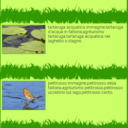
tartaruga acquatica immagine,tartaruga
d'acqua in fattoria,agriturismo
tartaruga,tartaruga acquatica nel
laghetto o stagno,
pettirosso immagine,pettirosso della
fattoria,agriturismo pettirosso,pettirosso
uccellino sul lago,pettirosso canto,