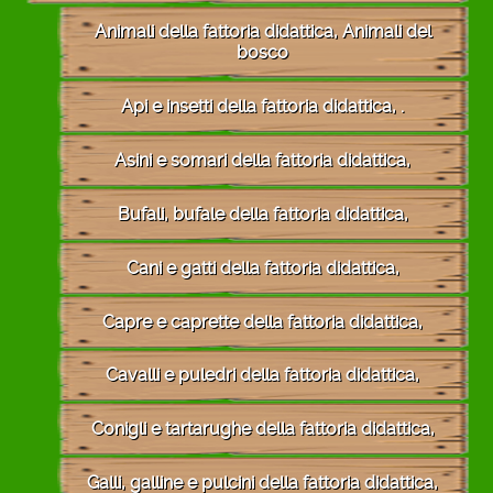
Animali della fattoria didattica, Animali del
bosco
Api e insetti della fattoria didattica, .
Asini e somari della fattoria didattica,
Bufali, bufale della fattoria didattica,
Cani e gatti della fattoria didattica,
Capre e caprette della fattoria didattica,
Cavalli e puledri della fattoria didattica,
Conigli e tartarughe della fattoria didattica,
Galli, galline e pulcini della fattoria didattica,