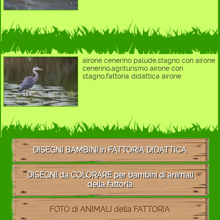
airone cenerino palude,stagno con airone
cenerino,agriturismo airone con
stagno,fattoria didattica airone
DISEGNI BAMBINI in FATTORIA DIDATTICA
DISEGNI da COLORARE per bambini di animali
della fattoria
FOTO di ANIMALI della FATTORIA