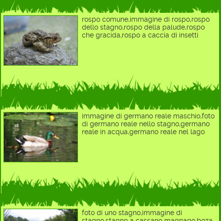
rospo comune,immagine di rospo,rospo
dello stagno,rospo della palude,rospo
che gracida,rospo a caccia di insetti
immagine di germano reale maschio,foto
di germano reale nello stagno,germano
reale in acqua,germano reale nel lago
foto di uno stagno,immagine di
stagno,stagno a cassano magnago,boza