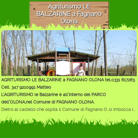
Agriturismo LE
BALZARINE a Fagnano
Olona
AGRITURISMO LE BALZARINE a FAGNANO OLONA tel.0331 617283.
Cell. 347 9210991 Matteo
L'AGRITURISMO le Balzarine è all'interno del PARCO
dell'OLONA,nel Comune di FAGNANO OLONA.
Dietro al castello che ospita il Comune di Fagnano O.,si imbocca l...