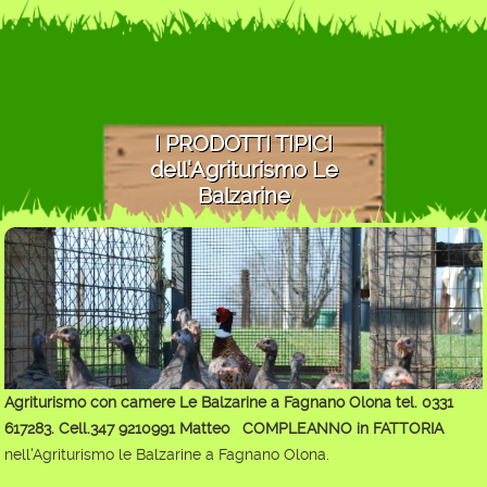
I PRODOTTI TIPICI
dell'Agriturismo Le
Balzarine
Agriturismo con camere Le Balzarine a Fagnano Olona tel. 0331
617283. Cell.347 9210991 Matteo
COMPLEANNO in FATTORIA
nell'Agriturismo le Balzarine a Fagnano Olona.