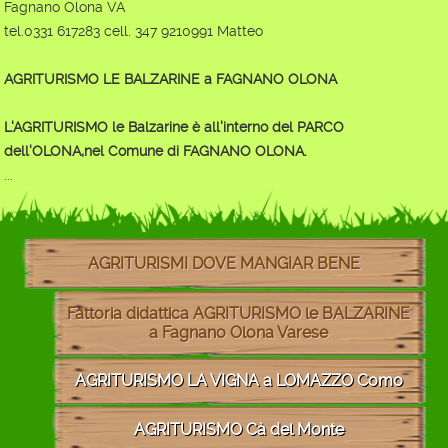
Fagnano Olona VA
tel.0331 617283 cell. 347 9210991 Matteo
AGRITURISMO LE BALZARINE a FAGNANO OLONA
L'AGRITURISMO le Balzarine è all'interno del PARCO
dell'OLONA,nel Comune di FAGNANO OLONA.
...
AGRITURISMI DOVE MANGIAR BENE
Fattoria didattica AGRITURISMO le BALZARINE
a Fagnano Olona Varese
AGRITURISMO LA VIGNA a LOMAZZO Como
AGRITURISMO Cà del Monte