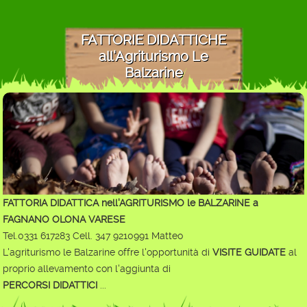
FATTORIE DIDATTICHE
all'Agriturismo Le
Balzarine
FATTORIA DIDATTICA nell'AGRITURISMO le BALZARINE a
FAGNANO OLONA VARESE
Tel.0331 617283 Cell. 347 9210991 Matteo
L'agriturismo le Balzarine offre l'opportunità di
VISITE GUIDATE
al
proprio allevamento con l'aggiunta di
PERCORSI DIDATTICI
...