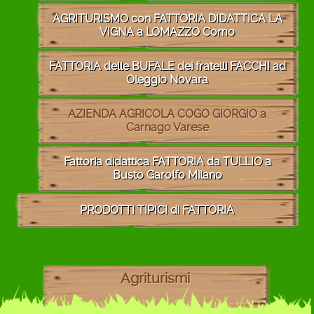
AGRITURISMO con FATTORIA DIDATTICA LA
VIGNA a LOMAZZO Como
FATTORIA delle BUFALE dei fratelli FACCHI ad
Oleggio Novara
AZIENDA AGRICOLA COGO GIORGIO a
Carnago Varese
Fattoria didattica FATTORIA da TULLIO a
Busto Garolfo Milano
PRODOTTI TIPICI di FATTORIA
Agriturismi