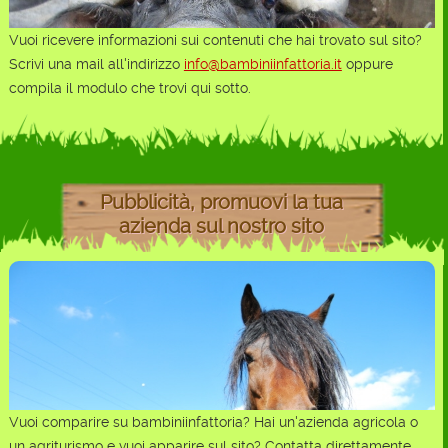
Vuoi ricevere informazioni sui contenuti che hai trovato sul sito?
Scrivi una mail all'indirizzo
info@bambiniinfattoria.it
oppure
compila il modulo che trovi qui sotto.
Pubblicità, promuovi la tua
azienda sul nostro sito
Vuoi comparire su bambiniinfattoria? Hai un'azienda agricola o
un agriturismo e vuoi apparire sul sito? Contatta direttamente