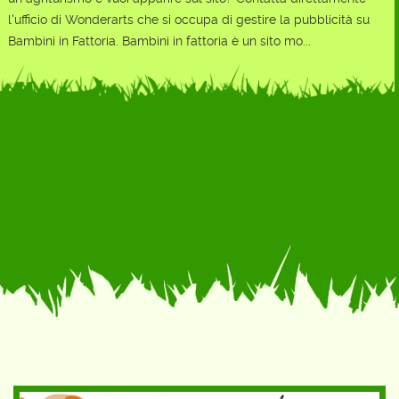
l'ufficio di Wonderarts che si occupa di gestire la pubblicità su
Bambini in Fattoria. Bambini in fattoria è un sito mo...