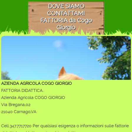
DOVE SIAMO
CONTATTAMI
FATTORIA da Cogo
Giorgio
AZIENDA AGRICOLA COGO GIORGIO
FATTORIA DIDATTICA..
Azienda Agricola COGO GIORGIO
Via Bregana,02
21040 Carnago,VA
Cell.347.7717720 Per qualsiasi esigenza o informazioni sulle fattorie