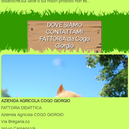
didattiche,sul latte o sui nostri prodotti non es...
DOVE SIAMO
CONTATTAMI
FATTORIA da Cogo
Giorgio
AZIENDA AGRICOLA COGO GIORGIO
FATTORIA DIDATTICA..
Azienda Agricola COGO GIORGIO
Via Bregana,02
21040 Carnago,VA