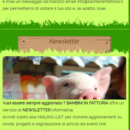
e invia un messaggio all'indirizzo email info@bambiniinfattoria.it
per permettermi di visitare il tuo sito e, se adatto, inser...
Newsletter
Vuoi essere sempre aggiornato ?
BAMBINI IN FATTORIA
offre un
servizio di
NEWSLETTER
informativa.
Iscriviti subito alla MAILING-LIST per ricevere aggiornamenti su
novità, progetti e segnalazione di articoli ed eventi che