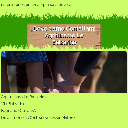
ristorazione,con un ampia sala,dove è ...
Dove siamo Contattami
Agriturismo Le
Balzarine
Agriturismo Le Balzarine
Via Balzarine
Fagnano Olona VA
tel.0331 617283 Cell.347 9210991 Matteo