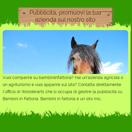
Pubblicità, promuovi la tua
azienda sul nostro sito
Vuoi comparire su bambiniinfattoria? Hai un'azienda agricola o
un agriturismo e vuoi apparire sul sito? Contatta direttamente
l'ufficio di Wonderarts che si occupa di gestire la pubblicità su
Bambini in Fattoria. Bambini in fattoria è un sito mo...