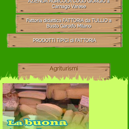
AZIENDA AGRICOLA COGO GIORGIO a
Carnago Varese
Fattoria didattica FATTORIA da TULLIO a
Busto Garolfo Milano
PRODOTTI TIPICI di FATTORIA
Agriturismi