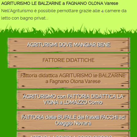
AGRITURISMO LE BALZARINE a FAGNANO OLONA Varese
Nell'Agriturismo è possibile pernottare grazie alle 4 camere da
letto con bagno privat...
AGRITURISMI DOVE MANGIAR BENE
FATTORIE DIDATTICHE
Fattoria didattica AGRITURISMO le BALZARINE
a Fagnano Olona Varese
AGRITURISMO con FATTORIA DIDATTICA LA
VIGNA a LOMAZZO Como
FATTORIA delle BUFALE dei fratelli FACCHI ad
Oleggio Novara