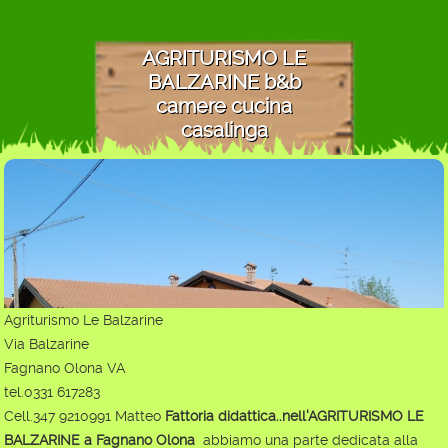
AGRITURISMO LE
BALZARINE b&b
camere cucina
casalinga
Agriturismo Le Balzarine
Via Balzarine
Fagnano Olona VA
tel.0331 617283
Cell.347 9210991 Matteo
Fattoria didattica..nell'AGRITURISMO LE
BALZARINE a Fagnano Olona
abbiamo una parte dedicata alla