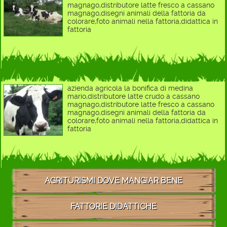
magnago,distributore latte fresco a cassano
magnago,disegni animali della fattoria da
colorare,foto animali nella fattoria,didattica in
fattoria
azienda agricola la bonifica di medina
mario,distributore latte crudo a cassano
magnago,distributore latte fresco a cassano
magnago,disegni animali della fattoria da
colorare,foto animali nella fattoria,didattica in
fattoria
AGRITURISMI DOVE MANGIAR BENE
FATTORIE DIDATTICHE