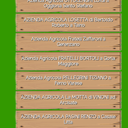
Azienda Agricola OTTOLENGHI LUIGI a
Oggiona Santo Stefano
AZIENDA AGRICOLA LOSETTA di Bertoldo
Roberto a Taino
Azienda Agricola Fratelli Zaffaroni a
Gerenzano
Azienda Agricola FRATELLI BORTOLI a Gorla
Maggiore
Azienda Agricola PELLEGRINI TIZIANO a
Ferno Varese
AZIENDA AGRICOLA La MOTTA di VINONI ad
Arcisate
AZIENDA AGRICOLA PASINI RENZO a Casale
Litta