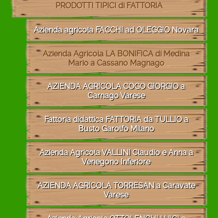
PRODOTTI TIPICI di FATTORIA
Azienda agricola FACCHI ad OLEGGIO Novara
Azienda Agricola LA BONIFICA di Medina
Mario a Cassano Magnago
AZIENDA AGRICOLA COGO GIORGIO a
Carnago Varese
Fattoria didattica FATTORIA da TULLIO a
Busto Garolfo Milano
Azienda Agricola VALLINI Claudio e Anna a
Venegono Inferiore
AZIENDA AGRICOLA TORRESAN a Caravate
Varese