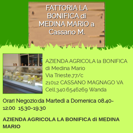
FATTORIA LA
BONIFICA di
MEDINA MARIO a
Cassano M.
AZIENDA AGRICOLA la BONIFICA
di Medina Mario
Via Trieste,77/c
21012 CASSANO MAGNAGO VA
Cell.340.6546269 Wanda
Orari Negozio:da Martedì a Domenica 08.40-
12.00 15.30-19.30
AZIENDA AGRICOLA LA BONIFICA di MEDINA
MARIO