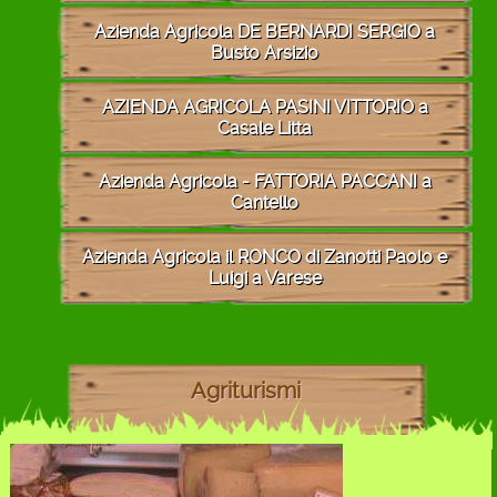
Azienda Agricola DE BERNARDI SERGIO a
Busto Arsizio
AZIENDA AGRICOLA PASINI VITTORIO a
Casale Litta
Azienda Agricola - FATTORIA PACCANI a
Cantello
Azienda Agricola il RONCO di Zanotti Paolo e
Luigi a Varese
Agriturismi