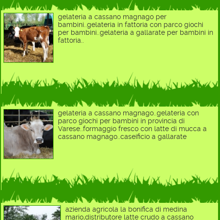
gelateria a cassano magnago per
bambini..gelateria in fattoria con parco giochi
per bambini..gelateria a gallarate per bambini in
fattoria..
gelateria a cassano magnago..gelateria con
parco giochi per bambini in provincia di
Varese..formaggio fresco con latte di mucca a
cassano magnago..caseificio a gallarate
azienda agricola la bonifica di medina
mario,distributore latte crudo a cassano