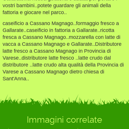
vostri bambini..potete guardare gli animali della
fattoria e giocare nel parco..
caseificio a Cassano Magnago..formaggio fresco a
Gallarate..caseificio in fattoria a Gallarate..ricotta
fresca a Cassano Magnago..mozzarella con latte di
vacca a Cassano Magnago e Gallarate..Distributore
latte fresco a Cassano Magnago in Provincia di
Varese..distributore latte fresco ..latte crudo dal
distributore ..latte crudo alta qualità della Provincia di
Varese a Cassano Magnago dietro chiesa di
Sant'Anna..
Immagini correlate